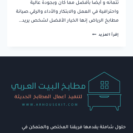
تتمانه و أيضا بأفضل مما كان وبجودة عالية
واحترافية في العمل والابتكار والأداء والرقي.صيانة
مطابخ الرياض إنها الخيار الأفضل لشخص يريد…
فني
إقرأ المزيد
صيانة
مطابخ
الرياض
0537404361⁩
تصليح
مطابخ
المنيوم
الرياض
حلول شاملة يقدمها فريقنا المختص والمتمكن في