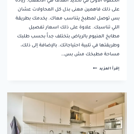
الخطوة الأولى في تحديد الهدف هي الأصعب. زيادة
على ذلك فاهمين معنى بذل كل المحاولات عشان
بس توصل لمطبخ يتناسب معاك. يخدمك بطريقة
اللي تناسبك. علاوة على ذلك اسعار تفصيل
مطابخ المنيوم بالرياض بتختلف جداً بحسب طلبك
وطريقتها في تلبية احتياجاتك. بالإضافة إلى ذلك،
مساحة مطبخك مش بس…
اسعار
إقرأ المزيد
المطابخ
بالرياض
0537404361⁩
اسعار
تفصيل
المطابخ
في
الرياض