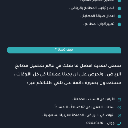
تفصيل مطابخ خشب .
فك وتركيب المطابخ بالرياض .
اعمال صيانة المطابخ .
تغيير ألوان المطابخ .
كيف تجدنا ؟
نسعى لتقديم افضل ما نملك في عالم تفصيل مطابخ
الرياض ، ونحرص على ان يجدنا عملائنا في كل الأوقات ،
مستعدون بصورة دائمة على تلقي طلباتكم عبر :
الأيام : من السبت - الجمعة .
ساعات العمل : من 07 صباحاً - 11 مساءاً .
نتواجد في : الرياض - المملكة العربية السعودية .
جوال : 0537404361⁩