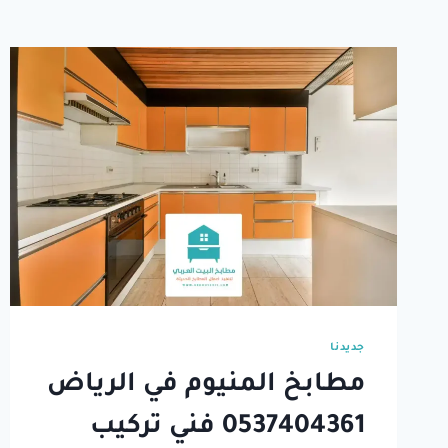
جديدنا
مطابخ المنيوم في الرياض
0537404361⁩ فني تركيب