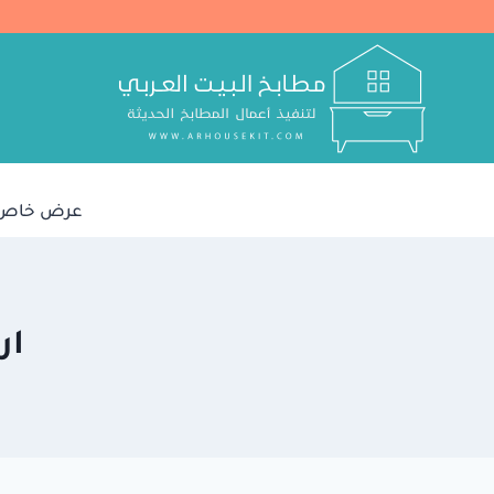
لتجاوز
لى
لمحتوى
عرض خاص في اع
ار