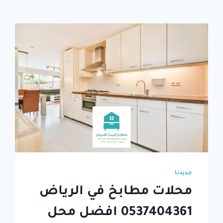
جديدنا
محلات مطابخ في الرياض
0537404361⁩ افضل محل