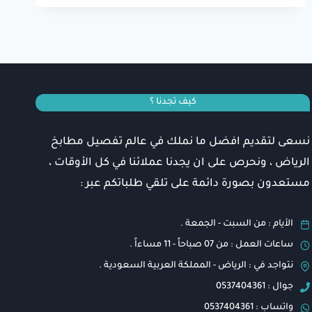
رخيصه
بالرياض
0537404361⁩
تفصيل
مطابخ
حسب
كيف تجدنا ؟
الطلب
في
الرياض
نسعى لتقديم افضل ما نملك في عالم تفصيل مطابخ
الرياض ، ونحرص على ان يجدنا عملائنا في كل الأوقات ،
مستعدون بصورة دائمة على تلقي طلباتكم عبر :
الأيام : من السبت - الجمعة .
ساعات العمل : من 07 صباحاً - 11 مساءاً .
نتواجد في : الرياض - المملكة العربية السعودية .
جوال : 0537404361⁩
واتساب : 0537404361⁩